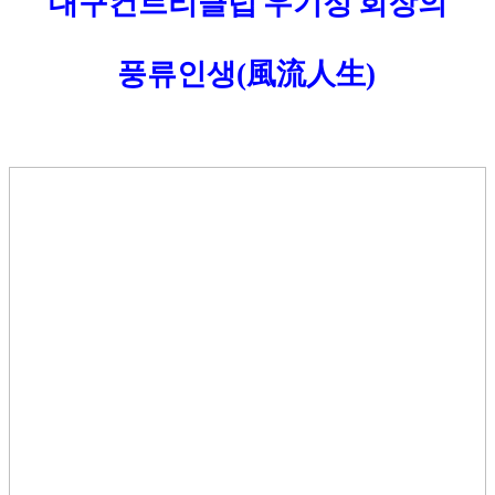
대구컨트리클럽 우기정 회장의
풍류인생
風流人生
(
)