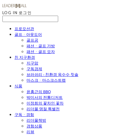
LOG IN
로그인
프로모션관
골프ㆍ아웃도어
골프공
패션ㆍ골프 가방
패션ㆍ골프 모자
친 지구환경
지구맘
구독경제
브러쉬리 - 친환경 옥수수 칫솔
마스크ㆍ마스크스트랩
식품
윤홍근의 BBQ
박미서의 전통디저트
이정희의 꽃차인 꽃차
리더몰 명절 특별전
구독ㆍ경험
리더몰책방
경험상품
리뷰