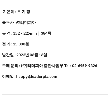
지은이
:
우 기 정
출판사
:
㈜
리더피아
규 격
: 152 × 225mm
｜
384
쪽
정 가
: 15,000
원
발간일
: 2023
년
06
월 16
일
구매 문의
: (
주
)
리더피아 출판사업부
Tel : 02-6959-9326
이메일 : happy@leaderpia.com