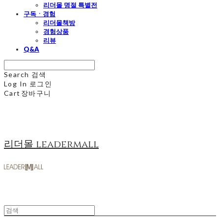
리더몰 명절 특별전
구독ㆍ경험
리더몰책방
경험상품
리뷰
Q&A
Search
검색
Log In
로그인
Cart
장바구니
리더몰 leadermall