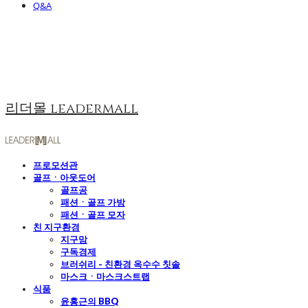
Q&A
리더몰 leadermall
프로모션관
골프ㆍ아웃도어
골프공
패션ㆍ골프 가방
패션ㆍ골프 모자
친 지구환경
지구맘
구독경제
브러쉬리 - 친환경 옥수수 칫솔
마스크ㆍ마스크스트랩
식품
윤홍근의 BBQ