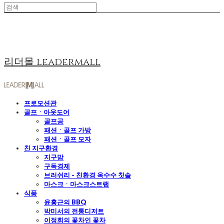
리더몰 leadermall
프로모션관
골프ㆍ아웃도어
골프공
패션ㆍ골프 가방
패션ㆍ골프 모자
친 지구환경
지구맘
구독경제
브러쉬리 - 친환경 옥수수 칫솔
마스크ㆍ마스크스트랩
식품
윤홍근의 BBQ
박미서의 전통디저트
이정희의 꽃차인 꽃차