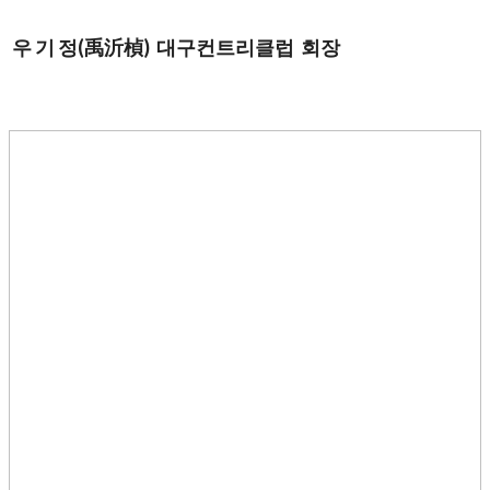
우 기 정
(
禹沂楨
)
대구컨트리클럽 회장