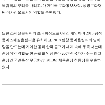
올림픽의 뿌리를 내리고
대한민국 문화홍보사절
생명문화재
,
,
단 이사장으로서의 역할도 수행했다
.
또한 스페셜올림픽의 초대회장으로
년간 재임하며
평창
6
2013
동계스페셜올림픽을 유치하고
평창 동계올림픽의 밑바
, 2018
탕을 만드는데 기여한 공과 한국 골프가 세계 속에 우뚝 서는데
중심적인 역할을 한 공로를 인정받아
년 국가가 주는 최고
2007
훈장인 국민훈장 무궁화장
년 체육훈장 청룡장을 수훈하
, 2013
였다
.