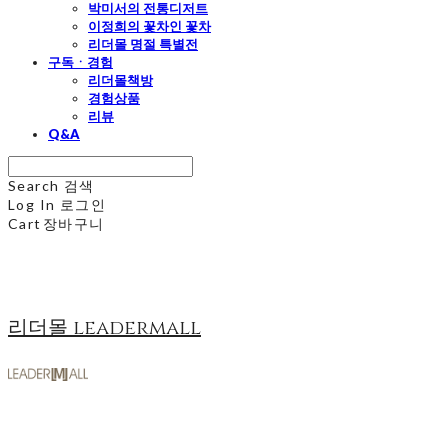
박미서의 전통디저트
이정희의 꽃차인 꽃차
리더몰 명절 특별전
구독ㆍ경험
리더몰책방
경험상품
리뷰
Q&A
Search
검색
Log In
로그인
Cart
장바구니
리더몰 leadermall