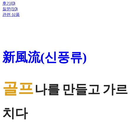
후기(0)
질문(10)
관련 상품
新風流
신풍류
(
)
골프
나를 만들고 가르
치다