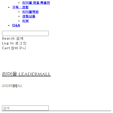
리더몰 명절 특별전
구독ㆍ경험
리더몰책방
경험상품
리뷰
Q&A
Search
검색
Log In
로그인
Cart
장바구니
리더몰 leadermall