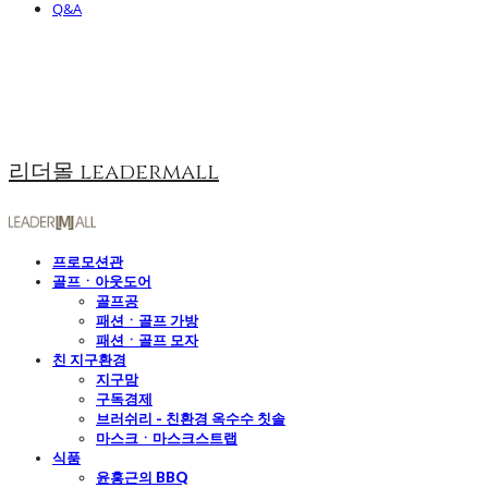
Q&A
리더몰 leadermall
프로모션관
골프ㆍ아웃도어
골프공
패션ㆍ골프 가방
패션ㆍ골프 모자
친 지구환경
지구맘
구독경제
브러쉬리 - 친환경 옥수수 칫솔
마스크ㆍ마스크스트랩
식품
윤홍근의 BBQ