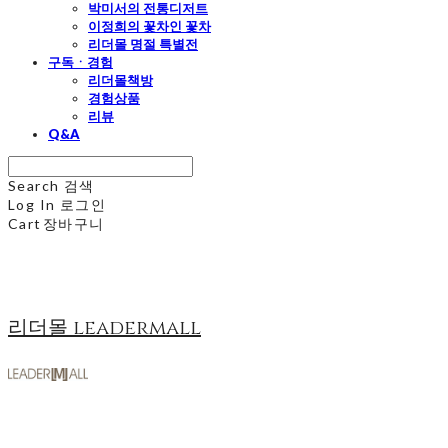
박미서의 전통디저트
이정희의 꽃차인 꽃차
리더몰 명절 특별전
구독ㆍ경험
리더몰책방
경험상품
리뷰
Q&A
Search
검색
Log In
로그인
Cart
장바구니
리더몰 leadermall