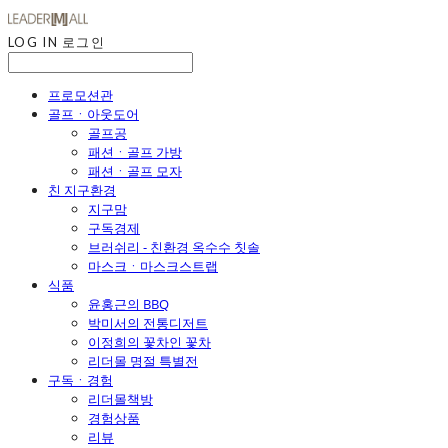
LOG IN
로그인
프로모션관
골프ㆍ아웃도어
골프공
패션ㆍ골프 가방
패션ㆍ골프 모자
친 지구환경
지구맘
구독경제
브러쉬리 - 친환경 옥수수 칫솔
마스크ㆍ마스크스트랩
식품
윤홍근의 BBQ
박미서의 전통디저트
이정희의 꽃차인 꽃차
리더몰 명절 특별전
구독ㆍ경험
리더몰책방
경험상품
리뷰