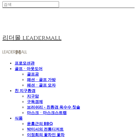
리더몰 leadermall
프로모션관
골프ㆍ아웃도어
골프공
패션ㆍ골프 가방
패션ㆍ골프 모자
친 지구환경
지구맘
구독경제
브러쉬리 - 친환경 옥수수 칫솔
마스크ㆍ마스크스트랩
식품
윤홍근의 BBQ
박미서의 전통디저트
이정희의 꽃차인 꽃차