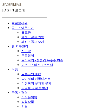
LOG IN
로그인
프로모션관
골프ㆍ아웃도어
골프공
패션ㆍ골프 가방
패션ㆍ골프 모자
친 지구환경
지구맘
구독경제
브러쉬리 - 친환경 옥수수 칫솔
마스크ㆍ마스크스트랩
식품
윤홍근의 BBQ
박미서의 전통디저트
이정희의 꽃차인 꽃차
리더몰 명절 특별전
구독ㆍ경험
리더몰책방
경험상품
리뷰