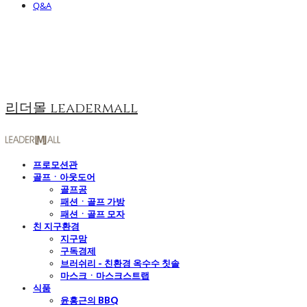
Q&A
리더몰 leadermall
프로모션관
골프ㆍ아웃도어
골프공
패션ㆍ골프 가방
패션ㆍ골프 모자
친 지구환경
지구맘
구독경제
브러쉬리 - 친환경 옥수수 칫솔
마스크ㆍ마스크스트랩
식품
윤홍근의 BBQ