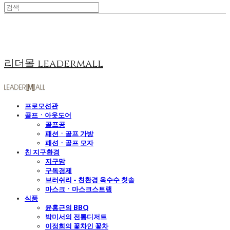
리더몰 leadermall
프로모션관
골프ㆍ아웃도어
골프공
패션ㆍ골프 가방
패션ㆍ골프 모자
친 지구환경
지구맘
구독경제
브러쉬리 - 친환경 옥수수 칫솔
마스크ㆍ마스크스트랩
식품
윤홍근의 BBQ
박미서의 전통디저트
이정희의 꽃차인 꽃차