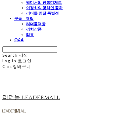
박미서의 전통디저트
이정희의 꽃차인 꽃차
리더몰 명절 특별전
구독ㆍ경험
리더몰책방
경험상품
리뷰
Q&A
Search
검색
Log In
로그인
Cart
장바구니
리더몰 leadermall