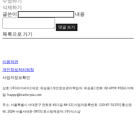
수정하기
삭제하기
글쓴이
내용
댓글 쓰기
목록으로 가기
이용약관
개인정보처리방침
사업자정보확인
상호: (주)리더피아 | 대표: 유승용 | 개인정보관리책임자: 유승용 | 전화: 02-6959-9326 | 이메
일: happy@leaderpia.com
주소: 서울특별시 서대문구 연희로 41다길 48-12 | 사업자등록번호:
120-87-51255
| 통신판
매:
2024-서울서대문-0955
| 호스팅제공자: (주)식스샵