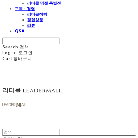
리더몰 명절 특별전
구독ㆍ경험
리더몰책방
경험상품
리뷰
Q&A
Search
검색
Log In
로그인
Cart
장바구니
리더몰 leadermall