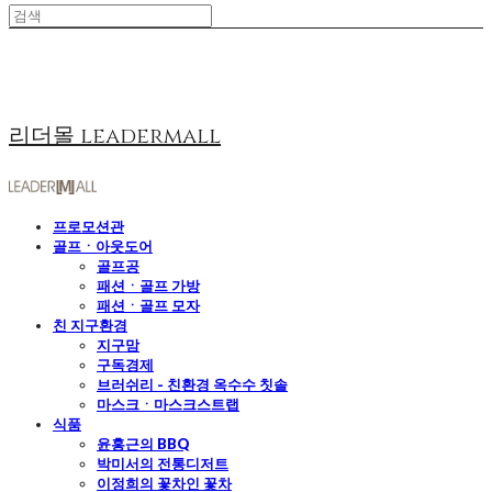
리더몰 leadermall
프로모션관
골프ㆍ아웃도어
골프공
패션ㆍ골프 가방
패션ㆍ골프 모자
친 지구환경
지구맘
구독경제
브러쉬리 - 친환경 옥수수 칫솔
마스크ㆍ마스크스트랩
식품
윤홍근의 BBQ
박미서의 전통디저트
이정희의 꽃차인 꽃차