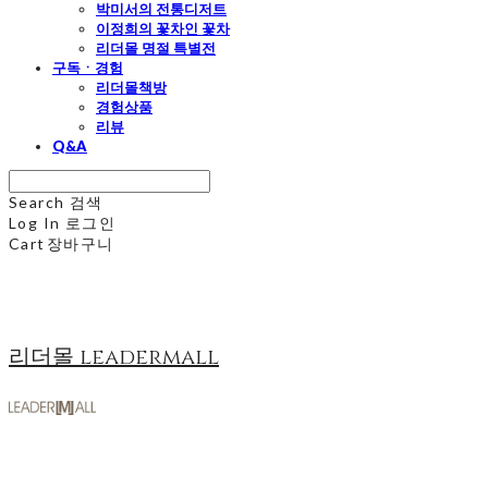
박미서의 전통디저트
이정희의 꽃차인 꽃차
리더몰 명절 특별전
구독ㆍ경험
리더몰책방
경험상품
리뷰
Q&A
Search
검색
Log In
로그인
Cart
장바구니
리더몰 leadermall