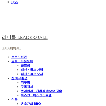
Q&A
리더몰 leadermall
프로모션관
골프ㆍ아웃도어
골프공
패션ㆍ골프 가방
패션ㆍ골프 모자
친 지구환경
지구맘
구독경제
브러쉬리 - 친환경 옥수수 칫솔
마스크ㆍ마스크스트랩
식품
윤홍근의 BBQ