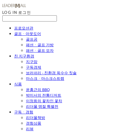
LOG IN
로그인
프로모션관
골프ㆍ아웃도어
골프공
패션ㆍ골프 가방
패션ㆍ골프 모자
친 지구환경
지구맘
구독경제
브러쉬리 - 친환경 옥수수 칫솔
마스크ㆍ마스크스트랩
식품
윤홍근의 BBQ
박미서의 전통디저트
이정희의 꽃차인 꽃차
리더몰 명절 특별전
구독ㆍ경험
리더몰책방
경험상품
리뷰