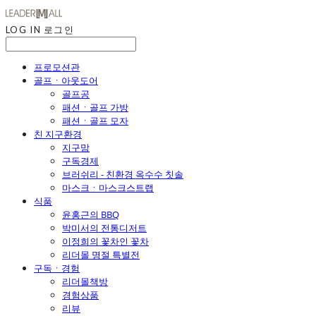
LOG IN
로그인
프로모션관
골프ㆍ아웃도어
골프공
패션ㆍ골프 가방
패션ㆍ골프 모자
친 지구환경
지구맘
구독경제
브러쉬리 - 친환경 옥수수 칫솔
마스크ㆍ마스크스트랩
식품
윤홍근의 BBQ
박미서의 전통디저트
이정희의 꽃차인 꽃차
리더몰 명절 특별전
구독ㆍ경험
리더몰책방
경험상품
리뷰