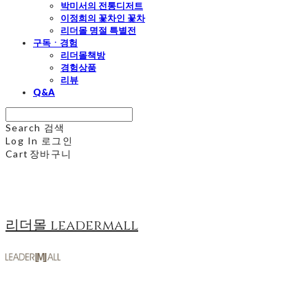
박미서의 전통디저트
이정희의 꽃차인 꽃차
리더몰 명절 특별전
구독ㆍ경험
리더몰책방
경험상품
리뷰
Q&A
Search
검색
Log In
로그인
Cart
장바구니
리더몰 leadermall