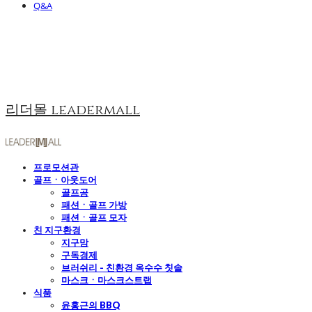
Q&A
리더몰 leadermall
프로모션관
골프ㆍ아웃도어
골프공
패션ㆍ골프 가방
패션ㆍ골프 모자
친 지구환경
지구맘
구독경제
브러쉬리 - 친환경 옥수수 칫솔
마스크ㆍ마스크스트랩
식품
윤홍근의 BBQ