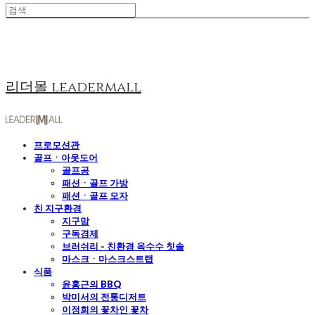
리더몰 leadermall
프로모션관
골프ㆍ아웃도어
골프공
패션ㆍ골프 가방
패션ㆍ골프 모자
친 지구환경
지구맘
구독경제
브러쉬리 - 친환경 옥수수 칫솔
마스크ㆍ마스크스트랩
식품
윤홍근의 BBQ
박미서의 전통디저트
이정희의 꽃차인 꽃차